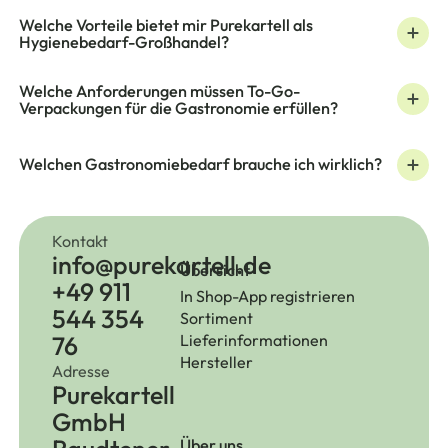
Welche Vorteile bietet mir Purekartell als
Hygienebedarf-Großhandel?
Welche Anforderungen müssen To-Go-
Verpackungen für die Gastronomie erfüllen?
Welchen Gastronomiebedarf brauche ich wirklich?
Kontakt
info@purekartell.de
Übersicht
+49 911
In Shop-App registrieren
544 354
Sortiment
76
Lieferinformationen
Hersteller
Adresse
Purekartell
GmbH
Über uns