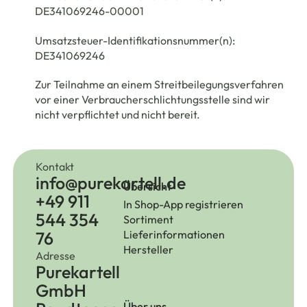
DE341069246-00001
Umsatzsteuer-Identifikationsnummer(n):
DE341069246
Zur Teilnahme an einem Streitbeilegungsverfahren
vor einer Verbraucherschlichtungsstelle sind wir
nicht verpflichtet und nicht bereit.
Kontakt
info@purekartell.de
Übersicht
+49 911
In Shop-App registrieren
544 354
Sortiment
76
Lieferinformationen
Hersteller
Adresse
Purekartell
GmbH
Über uns